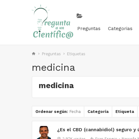
Preguntas
Categorias
Preguntas
Etiquetas
medicina
medicina
Ordenar según:
Fecha
Categoría
Etiqueta
¿Es el CBD (cannabidiol) seguro y 
2.97K visitas
Fran Espejo - Narcofa
N