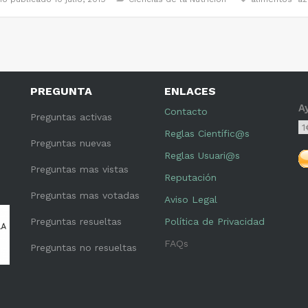
PREGUNTA
ENLACES
A
Contacto
Preguntas activas
Reglas Científic@s
Preguntas nuevas
Reglas Usuari@s
Preguntas mas vistas
Reputación
Preguntas mas votadas
Aviso Legal
Preguntas resueltas
Política de Privacidad
FAQs
Preguntas no resueltas