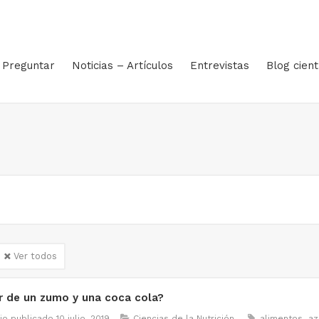
Preguntar
Noticias – Artículos
Entrevistas
Blog cient
Ver todos
ar de un zumo y una coca cola?
io publicado
10 julio, 2019
Ciencias de la Nutrición
alimentos
az