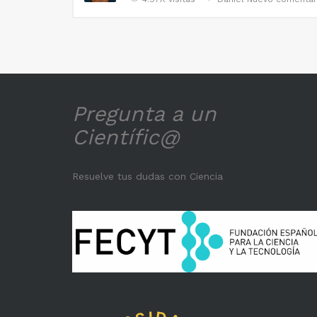
Pregunta a un
Científic@
Resuelve tus dudas con Ciencia