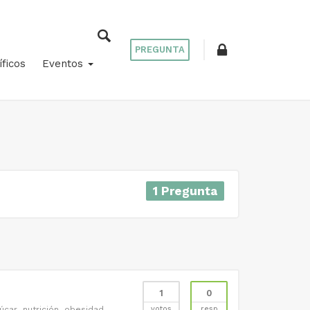
PREGUNTA
íficos
Eventos
1 Pregunta
1
0
úcar
nutrición
obesidad
votos
resp