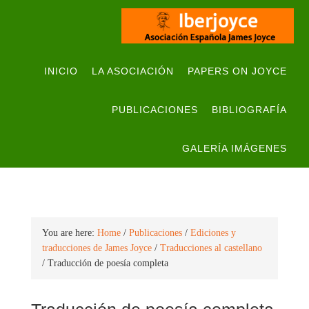
INICIO
LA ASOCIACIÓN
PAPERS ON JOYCE
PUBLICACIONES
BIBLIOGRAFÍA
GALERÍA IMÁGENES
You are here:
Home
/
Publicaciones
/
Ediciones y
traducciones de James Joyce
/
Traducciones al castellano
/
Traducción de poesía completa