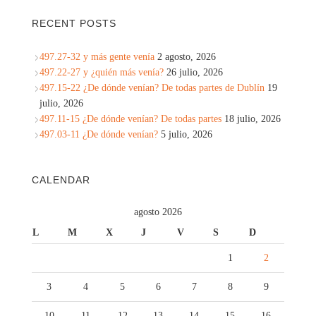
RECENT POSTS
497.27-32 y más gente venía
2 agosto, 2026
497.22-27 y ¿quién más venía?
26 julio, 2026
497.15-22 ¿De dónde venían? De todas partes de Dublín
19
julio, 2026
497.11-15 ¿De dónde venían? De todas partes
18 julio, 2026
497.03-11 ¿De dónde venían?
5 julio, 2026
CALENDAR
agosto 2026
L
M
X
J
V
S
D
1
2
3
4
5
6
7
8
9
10
11
12
13
14
15
16