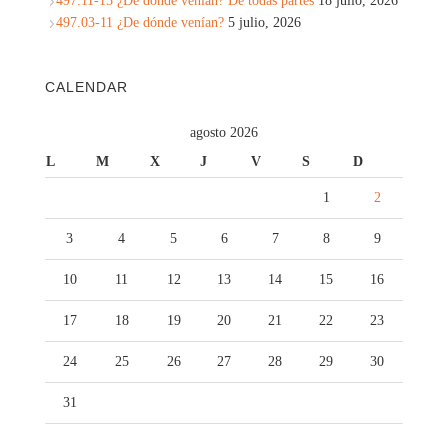
497.11-15 ¿De dónde venían? De todas partes
18 julio, 2026
497.03-11 ¿De dónde venían?
5 julio, 2026
CALENDAR
agosto 2026
L
M
X
J
V
S
D
1
2
3
4
5
6
7
8
9
10
11
12
13
14
15
16
17
18
19
20
21
22
23
24
25
26
27
28
29
30
31