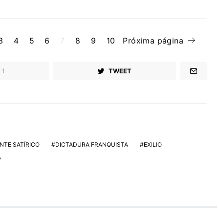
3
4
5
6
7
8
9
10
Próxima página
TWEET
1
NTE SATÍRICO
DICTADURA FRANQUISTA
EXILIO
A