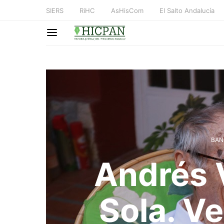
SIERS
RiHC
AsHisCom
El Salto Andalucía
BAN
Andrés 
Sola. Ve