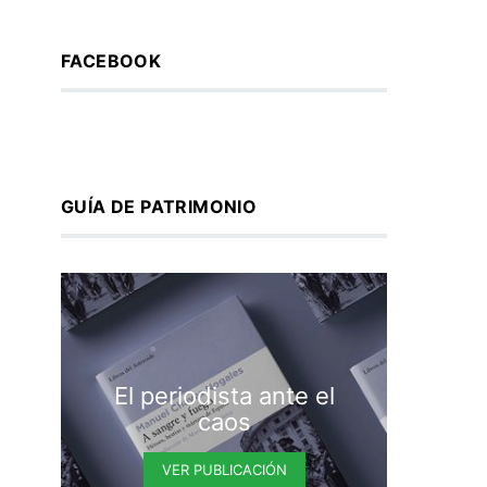
FACEBOOK
GUÍA DE PATRIMONIO
Servir
El periodista ante el
pluma
caos
y pre
de
VER PUBLICACIÓN