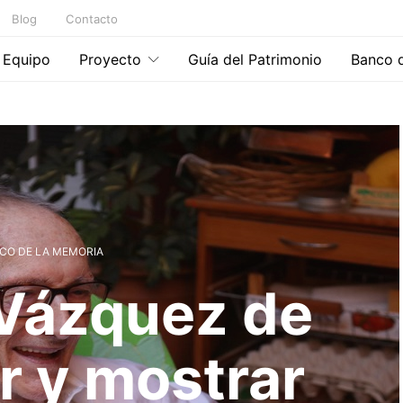
Blog
Contacto
Equipo
Proyecto
Guía del Patrimonio
Banco 
CO DE LA MEMORIA
Vázquez de
r y mostrar