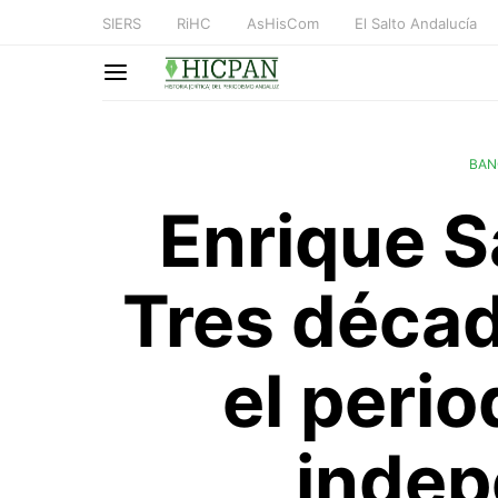
SIERS
RiHC
AsHisCom
El Salto Andalucía
BAN
Enrique S
Tres décad
el perio
indep