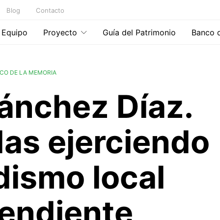
Blog
Contacto
Equipo
Proyecto
Guía del Patrimonio
Banco 
CO DE LA MEMORIA
ánchez Díaz.
as ejerciendo
dismo local
endiente