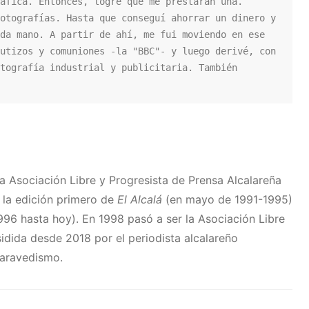
áfica. Entonces, logré que me prestaran una. 
otografías. Hasta que conseguí ahorrar un dinero y 
da mano. A partir de ahí, me fui moviendo en ese 
utizos y comuniones -la "BBC"- y luego derivé, con 
tografía industrial y publicitaria. También 
a Asociación Libre y Progresista de Prensa Alcalareña
 la edición primero de
El Alcalá
(en mayo de 1991-1995)
996 hasta hoy). En 1998 pasó a ser la Asociación Libre
idida desde 2018 por el periodista alcalareño
Maravedismo.