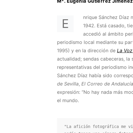
Mª. Eugenia Gutiérrez Jiménez
nrique Sánchez Díaz n
E
1942. Está casado, tie
accedió al ámbito peri
periodismo local mediante su part
1995) y en la dirección de
La Voz
actualidad; sendas cabeceras, la
representativas del periodismo in
Sánchez Díaz había sido correspo
de Sevilla
,
El Correo de Andalucí
expresión: “No hay nada más mode
el mundo.
"La afición fotográfica me vi