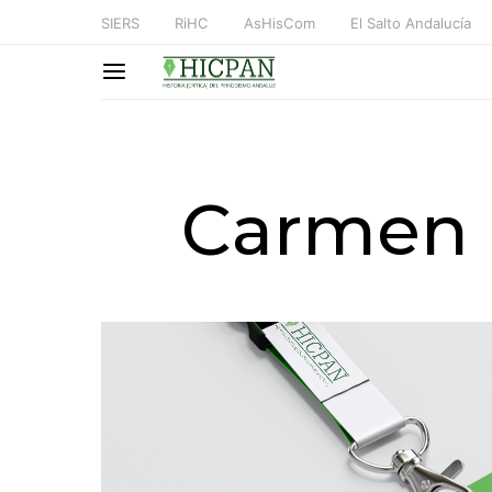
SIERS
RiHC
AsHisCom
El Salto Andalucía
Carmen 