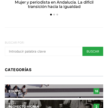
Mujer y periodista en Andalucía. La difícil
E
transición hacia la igualdad
BUSCAR POR:
BUSCAR
CATEGORÍAS
EQUIPO
18
PROYECTO HICPAN
2