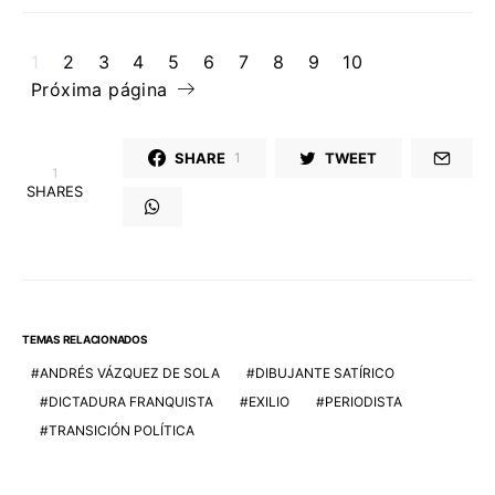
1
2
3
4
5
6
7
8
9
10
Próxima página
SHARE
TWEET
1
1
SHARES
TEMAS RELACIONADOS
ANDRÉS VÁZQUEZ DE SOLA
DIBUJANTE SATÍRICO
DICTADURA FRANQUISTA
EXILIO
PERIODISTA
TRANSICIÓN POLÍTICA