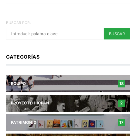
BUSCAR POR:
BUSCAR
CATEGORÍAS
EQUIPO
18
PROYECTO HICPAN
2
PATRIMONIO
17