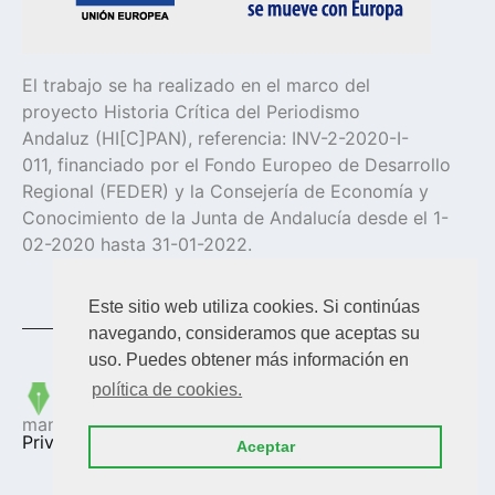
El trabajo se ha realizado en el marco del
proyecto Historia Crítica del Periodismo
Andaluz (HI[C]PAN), referencia: INV-2-2020-I-
011, financiado por el Fondo Europeo de Desarrollo
Regional (FEDER) y la Consejería de Economía y
Conocimiento de la Junta de Andalucía desde el 1-
02-2020 hasta 31-01-2022.
Este sitio web utiliza cookies. Si continúas
navegando, consideramos que aceptas su
uso. Puedes obtener más información en
política de cookies.
Copyright © 2023
HICPAN
| Diseñado y
mantenido por
Web en Madrid
|
Política de
Privacidad
Aceptar