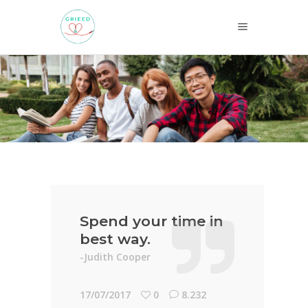
Spend your time in
best way.
-Judith Cooper
17/07/2017
0
8.232