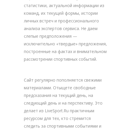
статистики, актуальной информации из
команд, их текущей формы, истории
личных встреч и профессионального
анализа экспертов сервиса. Не даем
слепые предположения —
исключительно «твердые» предложения,
построенные на фактах и внимательном
рассмотрении спортивных событий.
Сайт регулярно пополняется свежими
материалами. Отыщете свободные
предсказания на текущий день, на
следующий день и на перспективу. Это
делает из LiveSport.Ru практичным
ресурсом для тех, кто стремится
следить за спортивными событиями и