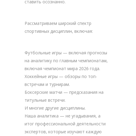
ставить осознанно.
Рассматриваем широкий спектр
спортивных дисциплин, включая:
Футбольные игры — включая прогнозы
на аналитику по главным чемпионатам,
включая чемпионат мира 2026 года.
Хоккейные игры — обзоры по топ-
встречам и турнирам.
Боксерские матчи — предсказания на
титульные встречи.
И многие другие дисциплины.
Наша аналитика — не угадывания, а
итог профессиональной деятельности
экспертов, которые изучают каждую