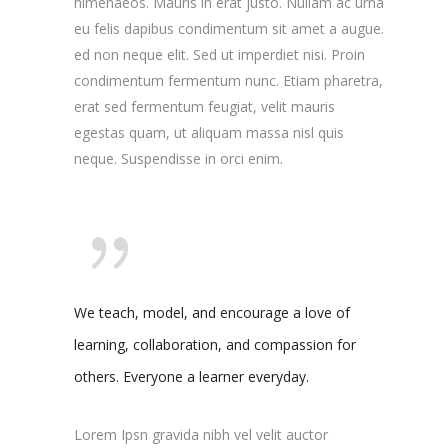
himenaeos. Mauris in erat justo. Nullam ac urna
eu felis dapibus condimentum sit amet a augue.
ed non neque elit. Sed ut imperdiet nisi. Proin
condimentum fermentum nunc. Etiam pharetra,
erat sed fermentum feugiat, velit mauris
egestas quam, ut aliquam massa nisl quis
neque. Suspendisse in orci enim.
We teach, model, and encourage a love of
learning, collaboration, and compassion for
others. Everyone a learner everyday.
Lorem Ipsn gravida nibh vel velit auctor