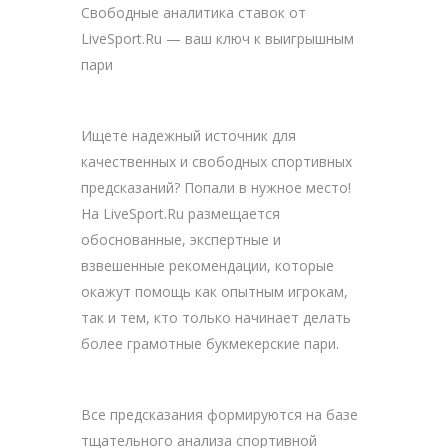
Свободные аналитика ставок от
LiveSport.Ru — ваш ключ к выигрышным
пари
Ищете надежный источник для
качественных и свободных спортивных
предсказаний? Попали в нужное место!
На LiveSport.Ru размещается
обоснованные, экспертные и
взвешенные рекомендации, которые
окажут помощь как опытным игрокам,
так и тем, кто только начинает делать
более грамотные букмекерские пари.
Все предсказания формируются на базе
тщательного анализа спортивной