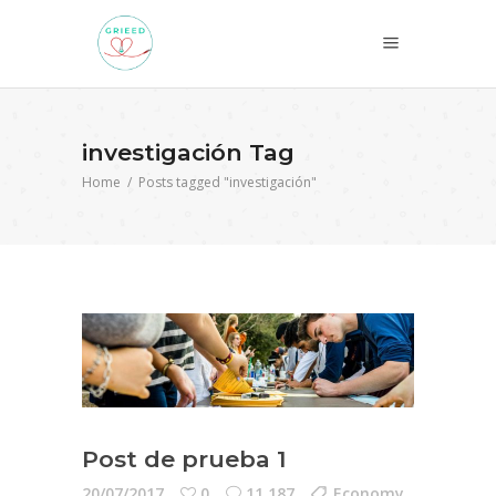
investigación Tag
Home
/
Posts tagged "investigación"
Post de prueba 1
20/07/2017
0
11.187
Economy