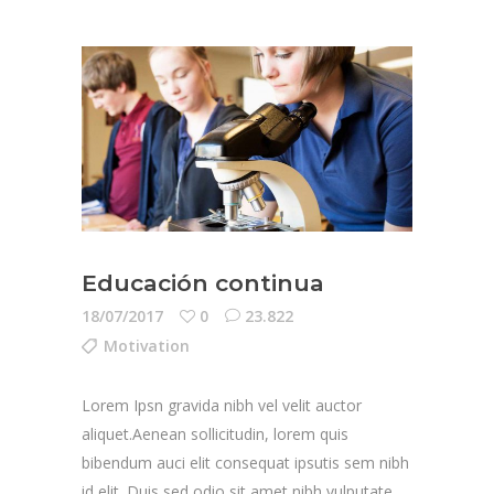
Educación continua
18/07/2017
0
23.822
Motivation
Lorem Ipsn gravida nibh vel velit auctor
aliquet.Aenean sollicitudin, lorem quis
bibendum auci elit consequat ipsutis sem nibh
id elit. Duis sed odio sit amet nibh vulputate