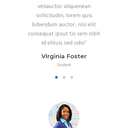
 eu
veliauctor aliquenean
sus,
sollicitudin, lorem quis
mas
erat.
bibendum auctor, nisi elit
non”
consequat ipsut tis sem nibh
e
id elituis sed odio”
Virginia Foster
Student