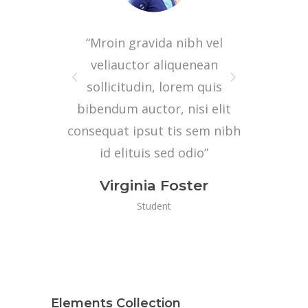
“Mroin gravida nibh vel
“
 eu
veliauctor aliquenean
sus,
sollicitudin, lorem quis
mas
erat.
bibendum auctor, nisi elit
non”
consequat ipsut tis sem nibh
e
id elituis sed odio”
Virginia Foster
Student
Elements Collection