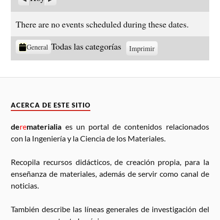
s
o
n
i
t
g
There are no events scheduled during these dates.
e
u
r
i
C
Todas las categorías
General
Imprimir
V
i
e
a
i
o
n
s
t
r
t
t
e
e
a
g
s
ACERCA DE ESTE SITIO
o
r
de
re
materialia
es un portal de contenidos relacionados
í
con la Ingeniería y la Ciencia de los Materiales.
a
s
Recopila recursos didácticos, de creación propia, para la
enseñanza de materiales, además de servir como canal de
noticias.
También describe las líneas generales de investigación del