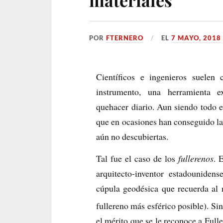
materiales
POR
FTERNERO
EL
7 MAYO, 2018
Científicos e ingenieros suele
instrumento, una herramienta ex
quehacer diario. Aun siendo todo el
que en ocasiones han conseguido la
aún no descubiertas.
Tal fue el caso de los
fullerenos
. 
arquitecto-inventor estadouniden
cúpula geodésica que recuerda al
fullereno más esférico posible). Sin
el mérito que se le reconoce a Fulle