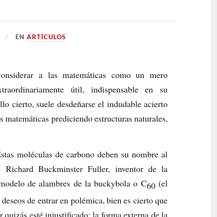
EN
ARTÍCULOS
n considerar a las matemáticas como un mero
traordinariamente útil, indispensable en su
lo cierto, suele desdeñarse el indudable acierto
s matemáticas prediciendo estructuras naturales,
Estas moléculas de carbono deben su nombre al
se Richard Buckminster Fuller, inventor de la
 modelo de alambres de la buckybola o C
(el
60
 deseos de entrar en polémica, bien es cierto que
r quizás esté injustificado: la forma externa de la