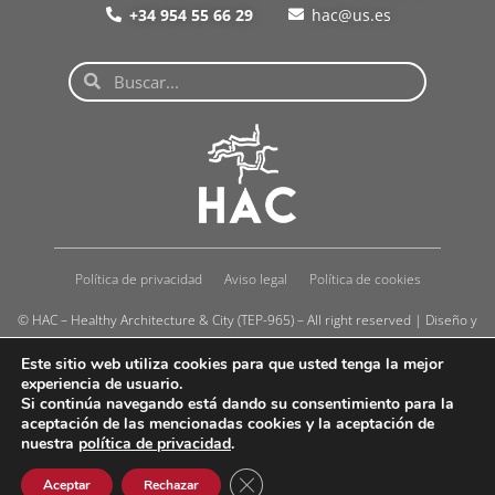
+34 954 55 66 29
hac@us.es
Política de privacidad
Aviso legal
Política de cookies
© HAC – Healthy Architecture & City (TEP-965) – All right reserved | Diseño y
Desarrollo
h-tecnología
Este sitio web utiliza cookies para que usted tenga la mejor
experiencia de usuario.
Si continúa navegando está dando su consentimiento para la
aceptación de las mencionadas cookies y la aceptación de
nuestra
política de privacidad
.
Cerrar el banner de cookies RGPD
Aceptar
Rechazar