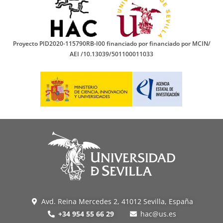
Proyecto PID2020-115790RB-I00 financiado por financiado por MCIN/
AEI /10.13039/501100011033
Avd. Reina Mercedes 2, 41012 Sevilla, España
+34 954 55 66 29
hac@us.es