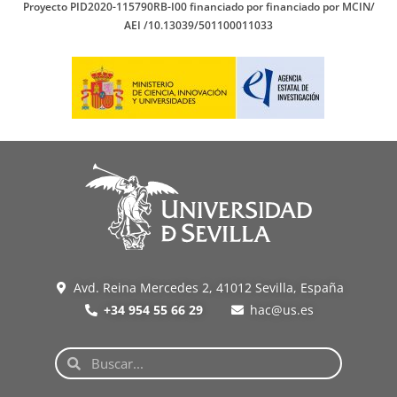
Proyecto PID2020-115790RB-I00 financiado por financiado por MCIN/
AEI /10.13039/501100011033
Avd. Reina Mercedes 2, 41012 Sevilla, España
+34 954 55 66 29
hac@us.es