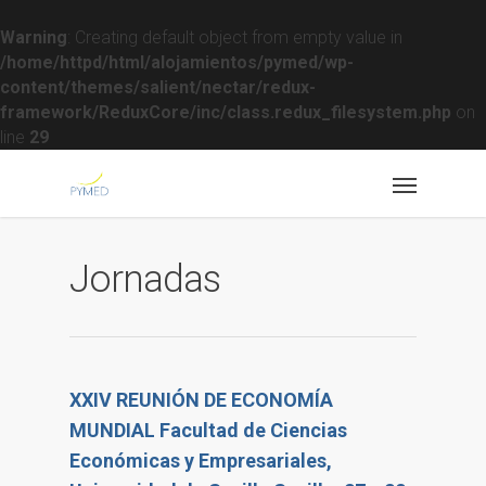
Warning
: Creating default object from empty value in
/home/httpd/html/alojamientos/pymed/wp-
content/themes/salient/nectar/redux-
framework/ReduxCore/inc/class.redux_filesystem.php
on
line
29
Jornadas
XXIV REUNIÓN DE ECONOMÍA
MUNDIAL Facultad de Ciencias
Económicas y Empresariales,