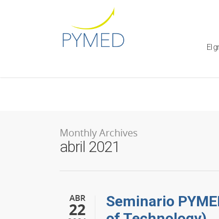
Warning
: Creating default object from empty value in
/home/ht
framework/ReduxCore/inc/class.redux_filesystem.php
on l
El g
Monthly Archives
abril 2021
ABR
Seminario PYMED
22
of Technology)