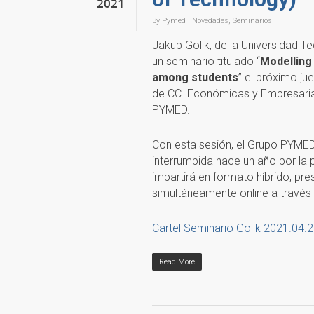
2021
By
Pymed
|
Novedades
,
Seminarios
Jakub Golik, de la Universidad T
un seminario titulado “
Modelling
among students
” el próximo jue
de CC. Económicas y Empresarial
PYMED.
Con esta sesión, el Grupo PYMED
interrumpida hace un año por la 
impartirá en formato híbrido, pr
simultáneamente online a través
Cartel Seminario Golik 2021.04.
Read More