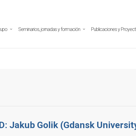
tpd/html/alojamientos/pymed/wp-content/themes/salient/n
ine
29
rupo
Seminarios, jornadas y formación
Publicaciones y Proyec
: Jakub Golik (Gdansk Universit