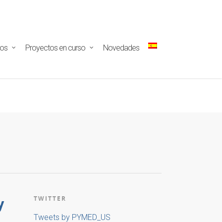
ectar/redux-
tos
Proyectos en curso
Novedades
TWITTER
y
Tweets by PYMED_US