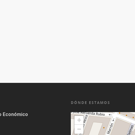
DÓNDE ESTAMOS
lo Económico
+
−