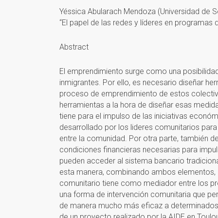
Yéssica Abularach Mendoza (Universidad de Se
“El papel de las redes y líderes en programas
Abstract
El emprendimiento surge como una posibilidad, 
inmigrantes. Por ello, es necesario diseñar her
proceso de emprendimiento de estos colectivo
herramientas a la hora de diseñar esas medidas 
tiene para el impulso de las iniciativas económ
desarrollado por los lideres comunitarios para
entre la comunidad. Por otra parte, también 
condiciones financieras necesarias para impuls
pueden acceder al sistema bancario tradiciona
esta manera, combinando ambos elementos, nues
comunitario tiene como mediador entre los 
una forma de intervención comunitaria que per
de manera mucho más eficaz a determinados g
de un proyecto realizado por la AIDE en Toul