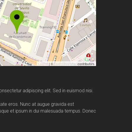
Leaflet
| ©
OpenStreetMap
contributors
nsectetur adipiscing elit. Sed in euismod nisi.
utate eros. Nunc at augue gravida est
esque et ipsum in dui malesuada tempus. Donec