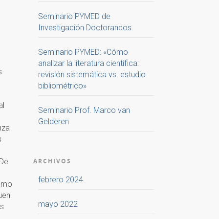
Seminario PYMED de
Investigación Doctorandos
Seminario PYMED: «Cómo
analizar la literatura científica:
s
revisión sistemática vs. estudio
bibliométrico»
al
Seminario Prof. Marco van
Gelderen
nza
s
 De
ARCHIVOS
febrero 2024
como
uen
mayo 2022
os