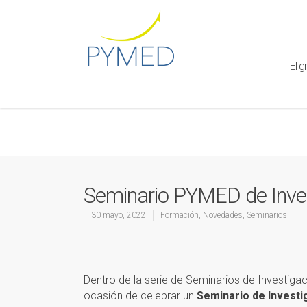
Warning
: Creating default object from empty value in
/home/ht
framework/ReduxCore/inc/class.redux_filesystem.php
on l
El g
Seminario PYMED de Inve
30 mayo, 2022
Formación
,
Novedades
,
Seminarios
Dentro de la serie de Seminarios de Investiga
ocasión de celebrar un
Seminario de Invest