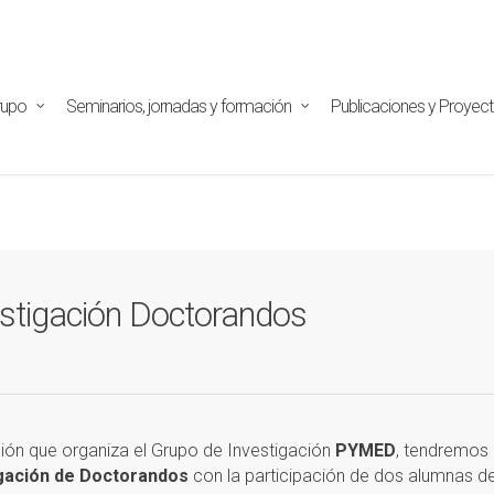
tpd/html/alojamientos/pymed/wp-content/themes/salient/n
ine
29
rupo
Seminarios, jornadas y formación
Publicaciones y Proyec
stigación Doctorandos
ción que organiza el Grupo de Investigación
PYMED
, tendremos 
igación de Doctorandos
con la participación de dos alumnas de