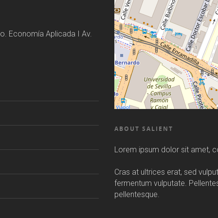
o. Economía Aplicada I Av.
ABOUT SALIENT
Lorem ipsum dolor sit amet, co
Cras at ultrices erat, sed vulp
fermentum vulputate. Pellent
pellentesque.