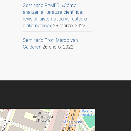
Seminario PYMED: «Cómo
analizar la literatura científica:
revisión sistemática vs. estudio
bibliométrico»
28 marzo, 2022
Seminario Prof. Marco van
Gelderen
26 enero, 2022