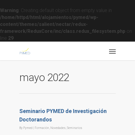
Warning
: Creating default object from empty value in
/home/httpd/html/alojamientos/pymed/wp-
content/themes/salient/nectar/redux-
framework/ReduxCore/inc/class.redux_filesystem.php
on
line
29
mayo 2022
Seminario PYMED de Investigación
Doctorandos
By
Pymed
|
Formación
,
Novedades
,
Seminarios