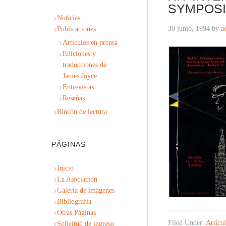
SYMPOSI
Noticias
30 junio, 1994
by
a
Publicaciones
Artículos en prensa
Ediciones y
traducciones de
James Joyce
Entrevistas
Reseñas
Rincón de lectura
PÁGINAS
Inicio
La Asociación
Galería de imágenes
Bibliografía
Otras Páginas
Filed Under:
Artícu
Solicitud de ingreso