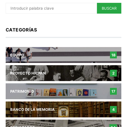
BUSCAR
CATEGORÍAS
EQUIPO
18
PROYECTO HICPAN
2
PATRIMONIO
17
BANCO DE LA MEMORIA
4