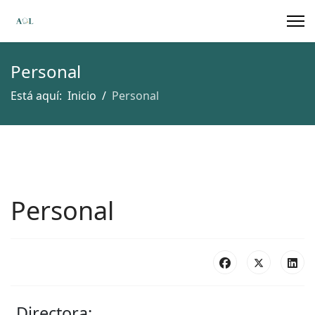
Personal
Está aquí:
Inicio
Personal
Personal
Directora: