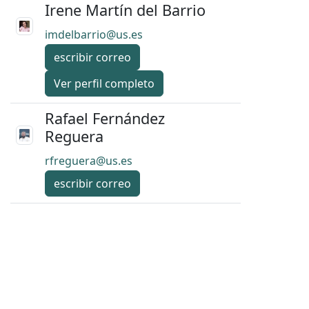
Irene Martín del Barrio
imdelbarrio@us.es
escribir correo
Ver perfil completo
Rafael Fernández
Reguera
rfreguera@us.es
escribir correo