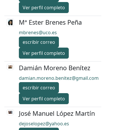
Ver perfil completo
Mª Ester Brenes Peña
mbrenes@uco.es
escribir correo
Ver perfil completo
Damián Moreno Benítez
damian.moreno.benitez@gmail.com
escribir correo
Ver perfil completo
José Manuel López Martín
dejoselopez@yahoo.es