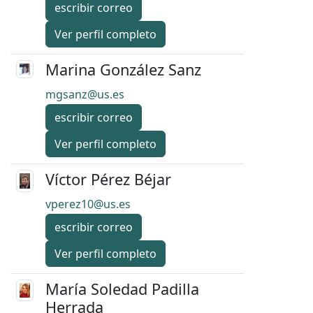
escribir correo
Ver perfil completo
Marina González Sanz
mgsanz@us.es
escribir correo
Ver perfil completo
Víctor Pérez Béjar
vperez10@us.es
escribir correo
Ver perfil completo
María Soledad Padilla
Herrada