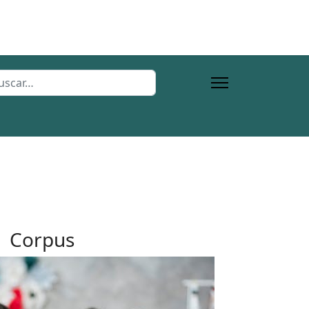
car
e 2 or more characters for results.
Corpus