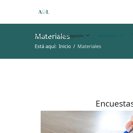
Materiales
Inicio
Investigación
Materiales
Está aquí:
Inicio
Materiales
Encuesta