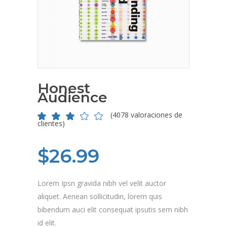
Honest
Audience
(
4078
valoraciones de
Valorado
3977
clientes)
2.58
sobre
5
$
26.99
basado
en
puntuaciones
de
Lorem Ipsn gravida nibh vel velit auctor
clientes
aliquet. Aenean sollicitudin, lorem quis
bibendum auci elit consequat ipsutis sem nibh
id elit.