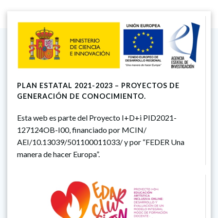
por
po
las
la
entradas
en
PLAN ESTATAL 2021-2023 – PROYECTOS DE
GENERACIÓN DE CONOCIMIENTO.
Esta web es parte del Proyecto I+D+i PID2021-
127124OB-I00, financiado por MCIN/
AEI/10.13039/501100011033/ y por “FEDER Una
manera de hacer Europa”.