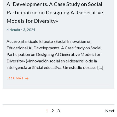
AI Developments. A Case Study on Social
Participation on Designing AI Generative
Models for Diversity»
diciembre 3, 2024
Acceso al artículo El texto «Social Innovation on
Educational AI Developments. A Case Study on Social
Participation on Designing AI Generative Models for
Diversity» («Innovación social en el desarrollo de la
inteligencia artificial educativa. Un estudio de caso […]
LEER MÁS
Navegación
Na
Página
Página
Página
1
2
3
Next