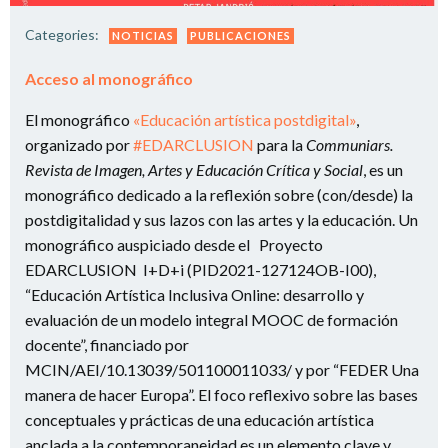
Categories:
NOTICIAS
PUBLICACIONES
Acceso al monográfico
El monográfico
«Educación artística postdigital»
,
organizado por
#EDARCLUSION
para la
Communiars.
Revista de Imagen, Artes y Educación Crítica y Social
, es un
monográfico dedicado a la reflexión sobre (con/desde) la
postdigitalidad y sus lazos con las artes y la educación. Un
monográfico auspiciado desde el Proyecto
EDARCLUSION I+D+i (PID2021-127124OB-I00),
“Educación Artística Inclusiva Online: desarrollo y
evaluación de un modelo integral MOOC de formación
docente”, financiado por
MCIN/AEI/10.13039/501100011033/ y por “FEDER Una
manera de hacer Europa”. El foco reflexivo sobre las bases
conceptuales y prácticas de una educación artística
anclada a la contemporaneidad es un elemento clave y