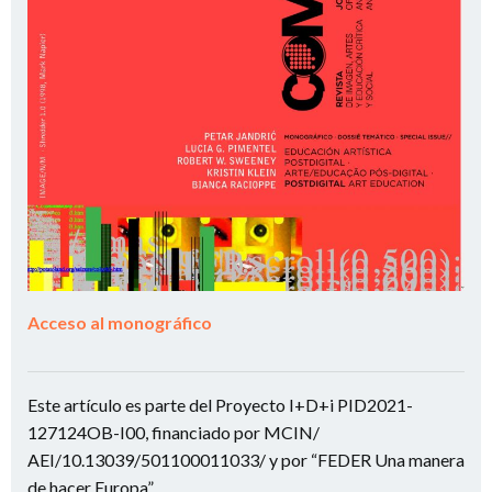
Acceso al monográfico
Este artículo es parte del Proyecto I+D+i PID2021-
127124OB-I00, financiado por MCIN/
AEI/10.13039/501100011033/ y por “FEDER Una manera
de hacer Europa”.