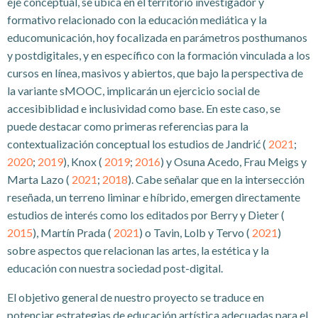
eje conceptual, se ubica en el territorio investigador y
formativo relacionado con la educación mediática y la
educomunicación, hoy focalizada en parámetros posthumanos
y postdigitales, y en específico con la formación vinculada a los
cursos en línea, masivos y abiertos, que bajo la perspectiva de
la variante sMOOC, implicarán un ejercicio social de
accesibiblidad e inclusividad como base. En este caso, se
puede destacar como primeras referencias para la
contextualización conceptual los estudios de Jandrić (
2021
;
2020
;
2019
), Knox (
2019
;
2016
) y Osuna Acedo, Frau Meigs y
Marta Lazo (
2021
;
2018
). Cabe señalar que en la intersección
reseñada, un terreno liminar e híbrido, emergen directamente
estudios de interés como los editados por Berry y Dieter (
2015
), Martín Prada (
2021
) o Tavin, Lolb y Tervo (
2021
)
sobre aspectos que relacionan las artes, la estética y la
educación con nuestra sociedad post-digital.
El objetivo general de nuestro proyecto se traduce en
potenciar estrategias de educación artística adecuadas para el