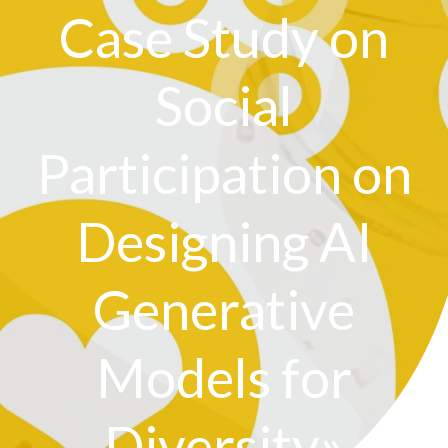
Case Study on
Social
Participation on
Designing AI
Generative
Models for
Diversity»