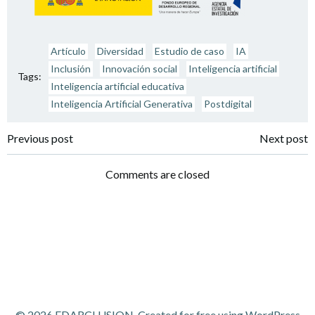
Artículo
Diversidad
Estudio de caso
IA
Inclusión
Innovación social
Inteligencia artificial
Tags:
Inteligencia artificial educativa
Inteligencia Artificial Generativa
Postdigital
Navegación
Navegación
Previous post
Next post
por
por
Comments are closed
las
las
entradas
entradas
© 2026 EDARCLUSION. Created for free using WordPress