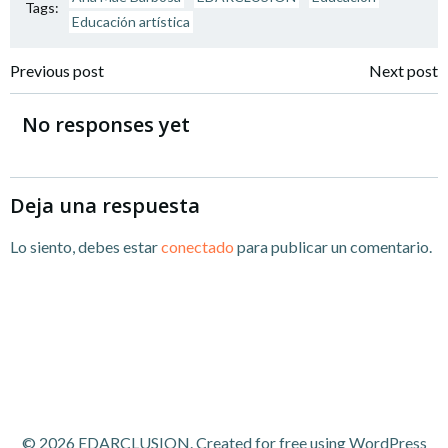
Tags:
Educación artística
Navegación
Navegación
Previous post
Next post
por
por
No responses yet
las
las
entradas
entradas
Deja una respuesta
Lo siento, debes estar
conectado
para publicar un comentario.
© 2026 EDARCLUSION. Created for free using WordPress