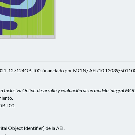
ID2021-127124OB-I00, financiado por MCIN/ AEI/10.13039/50110
ca Inclusiva Online: desarrollo y evaluación de un modelo integral M
iento.
OB-I00.
l Object Identifier) de la AEI.