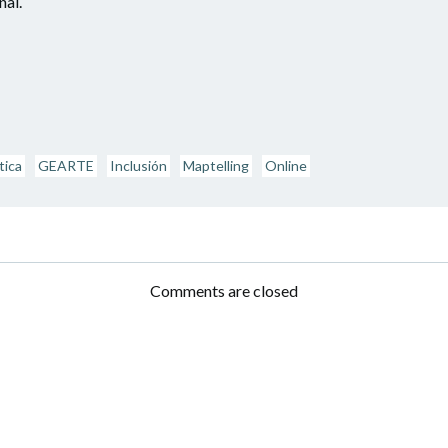
nal.
tica
GEARTE
Inclusión
Maptelling
Online
Navegación
por
Comments are closed
las
entradas