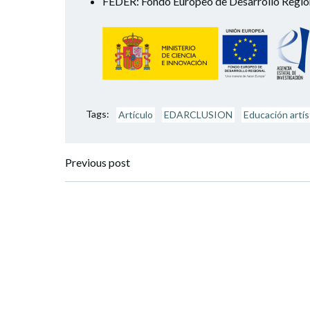
FEDER: Fondo Europeo de Desarrollo Regio
Tags:
Artículo
EDARCLUSION
Educación artís
Navegación
Previous post
por
las
entradas