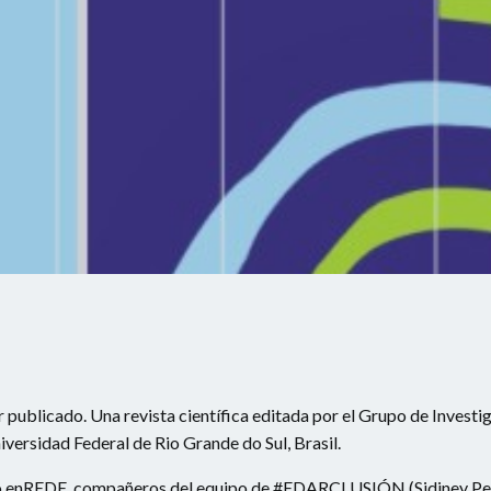
 publicado. Una revista científica editada por el Grupo de Invest
versidad Federal de Rio Grande do Sul, Brasil.
ção enREDE, compañeros del equipo de #EDARCLUSIÓN (Sidiney Pe