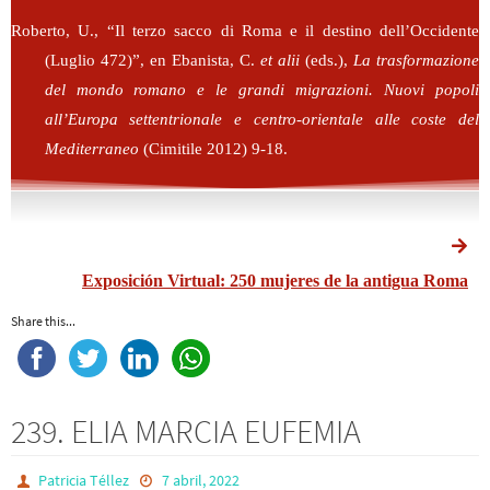
Roberto, U., “Il terzo sacco di Roma e il destino dell’Occidente
(Luglio 472)”, en Ebanista, C.
et alii
(eds.),
La trasformazione
del mondo romano e le grandi migrazioni. Nuovi popoli
all’Europa settentrionale e centro-orientale alle coste del
Mediterraneo
(Cimitile 2012) 9-18.
Exposición Virtual: 250 mujeres de la antigua Roma
Share this...
239. ELIA MARCIA EUFEMIA
Patricia Téllez
7 abril, 2022