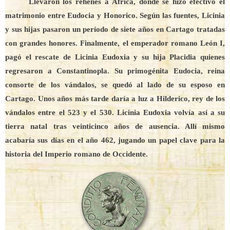
Llevaron los rehenes a África, donde se hizo efectivo el
matrimonio entre Eudocia y Honorico. Según las fuentes, Licinia
y sus hijas pasaron un período de siete años en Cartago tratadas
con grandes honores. Finalmente, el emperador romano León I,
pagó el rescate de Licinia Eudoxia y su hija Placidia quienes
regresaron a Constantinopla. Su primogénita Eudocia, reina
consorte de los vándalos, se quedó al lado de su esposo en
Cartago. Unos años más tarde daría a luz a Hilderico, rey de los
vándalos entre el 523 y el 530. Licinia Eudoxia volvía así a su
tierra natal tras veinticinco años de ausencia. Allí mismo
acabaría sus días en el año 462, jugando un papel clave para la
historia del Imperio romano de Occidente.