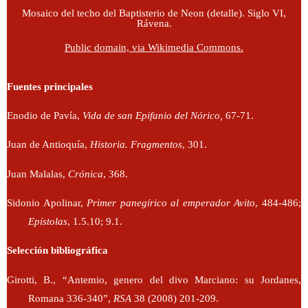
Mosaico del techo del Baptisterio de Neon (detalle). Siglo VI,
Rávena.
Public domain, via Wikimedia Commons.
Fuentes principales
Enodio de Pavía,
Vida de san Epifanio del Nórico,
67-71.
Juan de Antioquía,
Historia. Fragmentos
, 301.
Juan Malalas,
Crónica
, 368.
Sidonio Apolinar,
Primer panegírico al emperador Avito
, 484-486;
Epístolas
, 1.5.10; 9.1.
Selección bibliográfica
Girotti, B., “Antemio, genero del divo Marciano: su Jordanes,
Romana 336-340”,
RSA
38 (2008) 201-209.