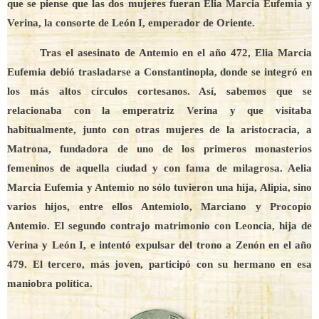
que se piense que las dos mujeres fueran Elia Marcia Eufemia y
Verina, la consorte de León I, emperador de Oriente.
Tras el asesinato de Antemio en el año 472, Elia Marcia
Eufemia debió trasladarse a Constantinopla, donde se integró en
los más altos círculos cortesanos. Así, sabemos que se
relacionaba con la emperatriz Verina y que visitaba
habitualmente, junto con otras mujeres de la aristocracia, a
Matrona, fundadora de uno de los primeros monasterios
femeninos de aquella ciudad y con fama de milagrosa. Aelia
Marcia Eufemia y Antemio no sólo tuvieron una hija, Alipia, sino
varios hijos, entre ellos Antemiolo, Marciano y Procopio
Antemio. El segundo contrajo matrimonio con Leoncia, hija de
Verina y León I, e intentó expulsar del trono a Zenón en el año
479. El tercero, más joven, participó con su hermano en esa
maniobra política.