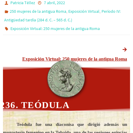
Patricia Téllez
7 abril, 2022
,
,
250 mujeres de la antigua Roma
Exposición Virtual
Período IV:
Antigüedad tardía (284 d. C. – 565 d. C.)
Exposición Virtual: 250 mujeres de la antigua Roma
Exposición Virtual: 250 mujeres de la antigua Roma
236. TEÓDULA
Teódula fue una diaconisa que dirigió además un
monasterio femenino en la Tebaida, una de las regiones egipcias