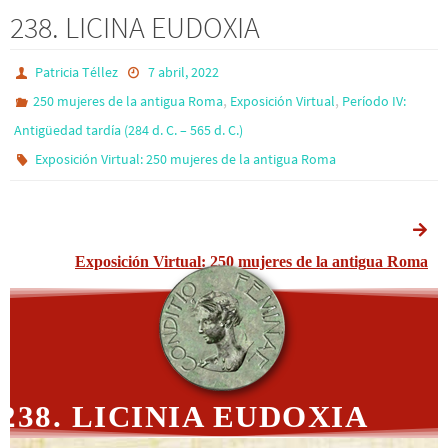
238. LICINA EUDOXIA
Patricia Téllez
7 abril, 2022
,
,
250 mujeres de la antigua Roma
Exposición Virtual
Período IV:
Antigüedad tardía (284 d. C. – 565 d. C.)
Exposición Virtual: 250 mujeres de la antigua Roma
Exposición Virtual: 250 mujeres de la antigua Roma
238. LICINIA EUDOXIA