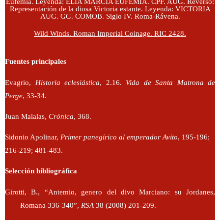
Eufemia. Leyenda: ELIA MARCIA EUFEMIA. CPF. AUG. Reverso:
Representación de la diosa Victoria estante. Leyenda: VICTORIA
AUG. GG. COMOB. Siglo IV. Roma-Rávena.
Wild Winds. Roman Imperial Coinage. RIC 2428.
Fuentes principales
Evagrio,
Historia eclesiástica
, 2.16.
Vida de Santa Matrona de
Perge
, 33-34.
Juan Malalas,
Crónica
, 368.
Sidonio Apolinar,
Primer panegírico al emperador Avito
, 195-196;
216-219; 481-483.
Selección bibliográfica
Girotti, B., “Antemio, genero del divo Marciano: su Jordanes,
Romana 336-340”,
RSA
38 (2008) 201-209.