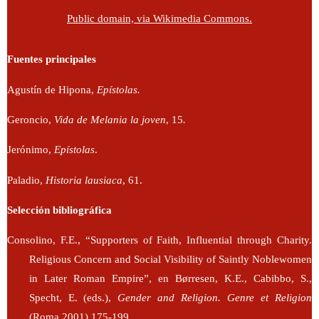
Public domain, via Wikimedia Commons.
Fuentes principales
Agustín de Hipona,
Epístolas.
Geroncio,
Vida de Melania la joven
, 15
.
Jerónimo,
Epístolas
.
Paladio,
Historia lausiaca
, 61.
Selección bibliográfica
Consolino, F.E., “Supporters of Faith, Influential through Charity.
Religious Concern and Social Visibility of Saintly Noblewomen
in Later Roman Empire”, en Børresen, K.E., Cabibbo, S.,
Specht, E. (eds.),
Gender and Religion.
Genre et Religion
(Roma 2001) 175-199.