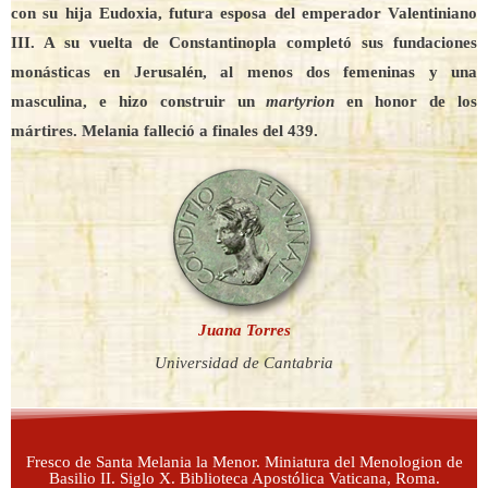
con su hija Eudoxia, futura esposa del emperador Valentiniano
III. A su vuelta de Constantinopla completó sus fundaciones
monásticas en Jerusalén, al menos dos femeninas y una
masculina, e hizo construir un
martyrion
en honor de los
mártires. Melania falleció a finales del 439.
Juana Torres
Universidad de Cantabria
Fresco de Santa Melania la Menor. Miniatura del Menologion de
Basilio II. Siglo X. Biblioteca Apostólica Vaticana, Roma.