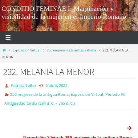
CONDITIO FEMINAE I: Marginación y
visibilidad de la mujer en el Imperio Romano
Exposición Virtual
250 mujeres de la antigua Roma
232. MELANIA LA
MENOR
232. MELANIA LA MENOR
Patricia Téllez
6 abril, 2022
,
,
250 mujeres de la antigua Roma
Exposición Virtual
Período IV:
Antigüedad tardía (284 d. C. – 565 d. C.)
Exposición Virtual: 250 mujeres de la antigua Roma