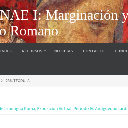
 I: Marginación y vi
rio Romano
IDADES
RECURSOS
NOTICIAS
CONTACTO
CONDI
236. TEÓDULA
de la antigua Roma
,
Exposición Virtual
,
Período IV: Antigüedad tardía 