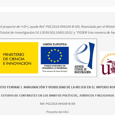
l proyecto de I+D+i, ayuda Ref. PGC2018-094169-B-I00, financiada por el Ministe
 Estatal de Investigación/10.13039/501100011033/ y "FEDER Una manera de ha
TIO FEMINAE I. MARGINACIÓN Y VISIBILIDAD DE LA MUJER EN EL IMPERIO R
ESTUDIO DE CONTRASTES EN LOS ÁMBITOS POLÍTICOS, JURÍDICOS Y RELIGIOSOS
Ref. PGC2018-094169-B-I00
Proyecto de I+D+i