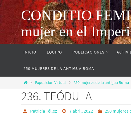
CONDITIO FEMINAE
mujer en el Impe
INICIO
EQUIPO
PUBLICACIONES
ACTIV
250 MUJERES DE LA ANTIGUA ROMA
Exposición Virtual
250 mujeres de la antigua Roma
236. TEÓDULA
Patricia Téllez
7 abril, 2022
250 mujeres 