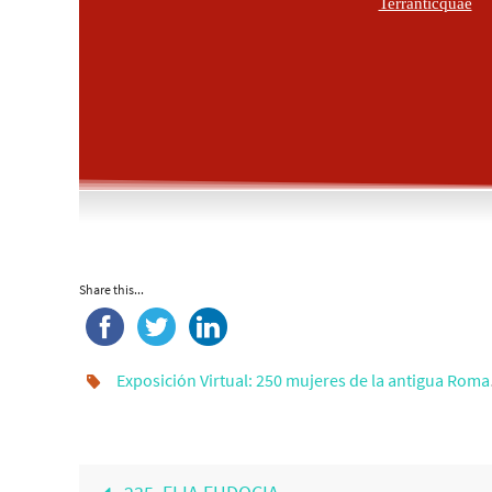
Terranticquae
Share this...
Exposición Virtual: 250 mujeres de la antigua Roma