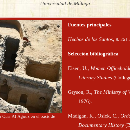
Universidad de Málaga
Fuentes principales
Hechos de los Santos
,
8. 261.
Selección bibliográfica
Eisen, U.,
Women Officeholde
Literary Studies
(College
Gryson, R.,
The Ministry of
1976).
Madigan, K., Osiek, C.,
Orda
b Qasr Al-Agouz en el oasis de
Documentary History
(B