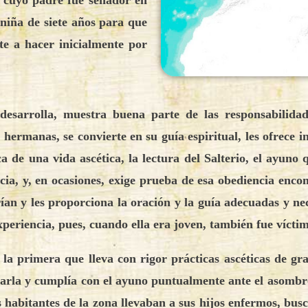
y cuyo padre fue senador en
niña de siete años para que
ste a hacer inicialmente por
 desarrolla, muestra buena parte de las responsabili
 hermanas, se convierte en su guía espiritual, les ofrece 
ca de una vida ascética, la lectura del Salterio, el ayuno
ia, y, en ocasiones, exige prueba de esa obediencia enco
arían y les proporciona la oración y la guía adecuadas y ne
experiencia, pues, cuando ella era joven, también fue víc
 la primera que lleva con rigor prácticas ascéticas de g
arla y cumplía con el ayuno puntualmente ante el asombro 
s habitantes de la zona llevaban a sus hijos enfermos, b