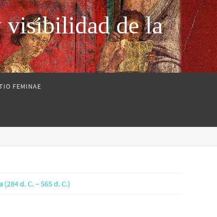
sibilidad de la
TIO FEMINAE
(284 d. C. – 565 d. C.)