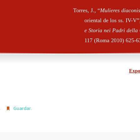
Torres, J., “
Mulieres diaconi
oriental de los ss. IV-V
e Storia nei Padri dell
117 (Roma 2010) 625-6
Expo
.
Guardar
.