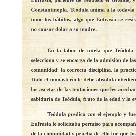
Eufrasia, pariente de Teodosio el Grande, 
Constantinopla. Teódula anima a la todavía 
tome los hábitos, algo que Eufrasia se resi
no causar dolor a su madre.
En la labor de tutela que Teódula
selecciona y se encarga de la admisión de las
comunidad: la correcta disciplina, la prácti
Todo el monasterio le debe absoluta obedienc
las ascetas de las tentaciones que les acech
sabiduría de Teódula, fruto de la edad y la 
Teódula predicó con el ejemplo y fue
Eufrasia le solicitaba permiso para acompañ
de la comunidad y prueba de ello fue que lo