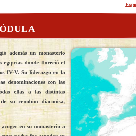
Expo
EÓDULA
igió además un monasterio
 egipcias donde floreció el
los IV-V. Su liderazgo en la
as denominaciones con las
as ellas a las distintas
 de su cenobio: diaconisa,
r acoger en su monasterio a