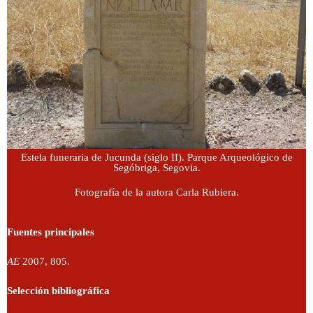
Estela funeraria de Jucunda (siglo II). Parque Arqueológico de
Segóbriga, Segovia.
Fotografía de la autora Carla Rubiera.
Fuentes principales
AE
2007, 805.
Selección bibliográfica