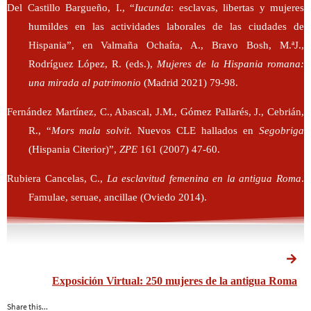
Del Castillo Bargueño, I., “
Iucunda
: esclavas, libertas y mujeres
humildes en las actividades laborales de las ciudades de
Hispania”, en Valmaña Ochaíta, A., Bravo Bosh, M.ªJ.,
Rodríguez López, R. (eds.),
Mujeres de la Hispania romana:
una mirada al patrimonio
(Madrid 2021) 79-98.
Fernández Martínez, C., Abascal, J.M., Gómez Pallarés, J., Cebrián,
R., “
Mors mala solvit
. Nuevos CLE hallados en
Segobriga
(Hispania Citerior)”,
ZPE
161 (2007) 47-60.
Rubiera Cancelas, C.,
La esclavitud femenina en la antigua Roma
.
Famulae, seruae, ancillae (Oviedo 2014).
Exposición Virtual: 250 mujeres de la antigua Roma
Share this...