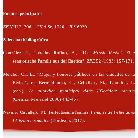
Fuentes principales
EE
VIII.2, 306 =
CILA
Se, 1220 =
ILS
6920.
Selección bibliográfica
González, J., Caballos Rufino, A., “Die
Messii Rustici
. Eine
senatorische Familie aus der Baetica”,
ZPE
52 (1983) 157-171.
Melchor Gil, E., “Mujer y honores públicos en las ciudades de la
Bética”, en Berrendonner, C., Cebeillac, M., Lamoine, L.
(eds.),
Le quotidien municipal dans l’Occident romain
(Clermont-Ferrand 2008) 443-457.
Navarro Caballero, M., Perfectissima femina.
Femmes de l’élite dans
l’Hispanie romaine
(Bordeaux 2017).