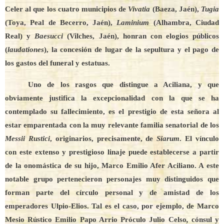
Celer al que los cuatro municipios de
Vivatia
(Baeza, Jaén),
Tugia
(Toya, Peal de Becerro, Jaén),
Laminium
(Alhambra, Ciudad
Real) y
Baesucci
(Vilches, Jaén), honran con elogios públicos
(
laudationes
), la concesión de lugar de la sepultura y el pago de
los gastos del funeral y estatuas.
Uno de los rasgos que distingue a Aciliana, y que
obviamente justifica la excepcionalidad con la que se ha
contemplado su fallecimiento, es el prestigio de esta señora al
estar emparentada con la muy relevante familia senatorial de los
Messii Rustici
, originarios, precisamente, de
Siarum
. El vínculo
con este extenso y prestigioso linaje puede establecerse a partir
de la onomástica de su hijo, Marco Emilio Afer Aciliano. A este
notable grupo pertenecieron personajes muy distinguidos que
forman parte del círculo personal y de amistad de los
emperadores Ulpio-Elios. Tal es el caso, por ejemplo, de Marco
Mesio Rústico Emilio Papo Arrio Próculo Julio Celso
,
cónsul y