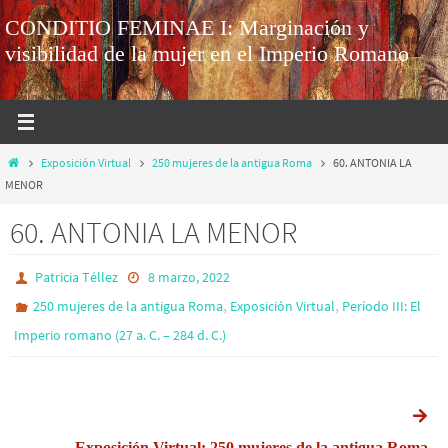
CONDITIO FEMINAE I: Marginación y
visibilidad de la mujer en el Imperio Romano
Exposición Virtual
250 mujeres de la antigua Roma
60. ANTONIA LA
MENOR
60. ANTONIA LA MENOR
Patricia Téllez
8 marzo, 2022
,
,
250 mujeres de la antigua Roma
Exposición Virtual
Período III: El
Imperio romano (27 a. C. – 284 d. C.)
Exposición Virtual: 250 mujeres de la antigua Roma