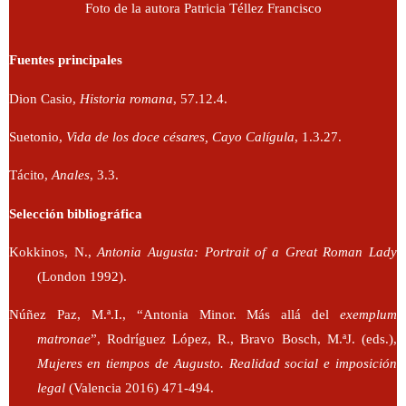
Foto de la autora Patricia Téllez Francisco
Fuentes principales
Dion Casio,
Historia romana
, 57.12.4.
Suetonio,
Vida de los doce césares, Cayo Calígula
, 1.3.27.
Tácito,
Anales
, 3.3.
Selección bibliográfica
Kokkinos, N.,
Antonia Augusta: Portrait of a Great Roman Lady
(London 1992).
Núñez Paz, M.ª.I., “Antonia Minor. Más allá del
exemplum
matronae
”, Rodríguez López, R., Bravo Bosch, M.ªJ. (eds.),
Mujeres en tiempos de Augusto. Realidad social e imposición
legal
(Valencia 2016) 471-494.