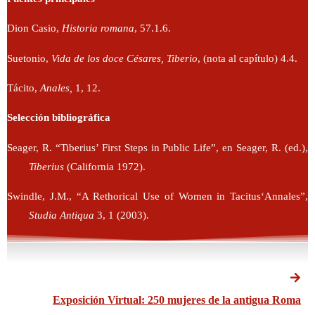
Dion Casio,
Historia romana
, 57.1.6.
Suetonio,
Vida de los doce Césares, Tiberio
, (nota al capítulo) 4.4.
Tácito,
Anales,
1, 12.
Selección bibliográfica
Seager, R. “Tiberius’ First Steps in Public Life”, en Seager, R. (ed.),
Tiberius
(California 1972).
Swindle, J.M., “A Rethorical Use of Women in Tacitus‘Annales”,
Studia Antiqua
3, 1 (2003).
Exposición Virtual: 250 mujeres de la antigua Roma