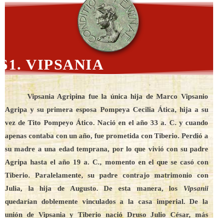
61. VIPSANIA
Vipsania Agripina fue la única hija de Marco Vipsanio
Agripa y su primera esposa Pompeya Cecilia Ática, hija a su
vez de Tito Pompeyo Ático. Nació en el año 33 a. C. y cuando
apenas contaba con un año, fue prometida con Tiberio. Perdió a
su madre a una edad temprana, por lo que vivió con su padre
Agripa hasta el año 19 a. C., momento en el que se casó con
Tiberio. Paralelamente, su padre contrajo matrimonio con
Julia, la hija de Augusto. De esta manera, los
Vipsanii
quedarían doblemente vinculados a la casa imperial. De la
unión de Vipsania y Tiberio nació Druso Julio César, más