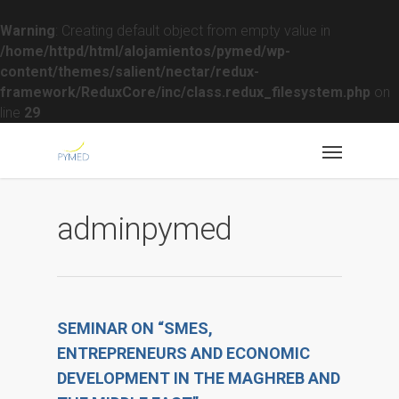
Warning
: Creating default object from empty value in
/home/httpd/html/alojamientos/pymed/wp-
content/themes/salient/nectar/redux-
framework/ReduxCore/inc/class.redux_filesystem.php
on
line
29
adminpymed
SEMINAR ON “SMES,
ENTREPRENEURS AND ECONOMIC
DEVELOPMENT IN THE MAGHREB AND