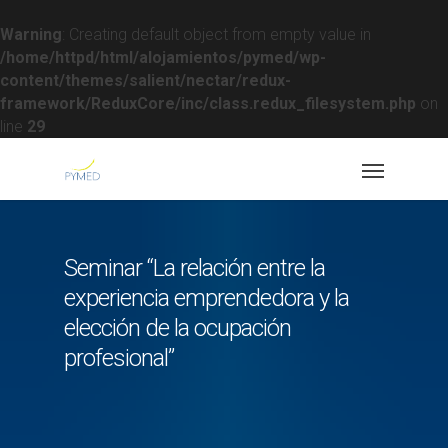
Warning
: Creating default object from empty value in
/home/httpd/html/alojamientos/pymed/wp-
content/themes/salient/nectar/redux-
framework/ReduxCore/inc/class.redux_filesystem.php
on
line
29
Seminar “La relación entre la
experiencia emprendedora y la
elección de la ocupación
profesional”