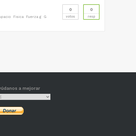
0
0
spacio
Fisica
Fuerza g
G
votos
resp
yúdanos a mejorar