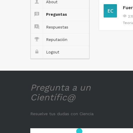
About
Fuer
Preguntas
2.1
Teori
Respuestas
Reputación
Logout
Pregunta a un
Científic@
Resuelve tus dudas con Ciencia