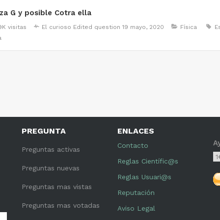
za G y posible Cotra ella
9K visitas
El curioso
Edited question
19 mayo, 2020
Física
E
a
PREGUNTA
ENLACES
A
Contacto
Preguntas activas
Reglas Científic@s
Preguntas nuevas
Reglas Usuari@s
Preguntas mas vistas
Reputación
Preguntas mas votadas
Aviso Legal