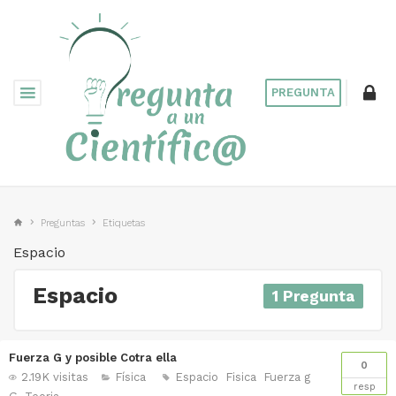
PREGUNTA
Preguntas
Etiquetas
Espacio
Espacio
1 Pregunta
Fuerza G y posible Cotra ella
0
2.19K visitas
Física
Espacio
Fisica
Fuerza g
resp