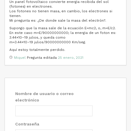
Un panel fotovoltaico convierte energia recibida del sol
(fotones) en electrones.
Los fotones no tienen masa, en cambio, los electrones si
tienen.
Mi pregunta es: ¿De donde sale la masa del electrón?.
Supongo que la masa sale de la ecuación E=mc2, o, m=E/c2.
En este caso m=E/90000000000; la energia de un foton es:
3.44×10–19 julios, y queda como
m=3.44×10–19 julios/90000000000 Km/seg.
Aquí estoy totalmente perdido.
Miquel
Pregunta editada
25 enero, 2021
Nombre de usuario o correo
electrónico
Contraseña