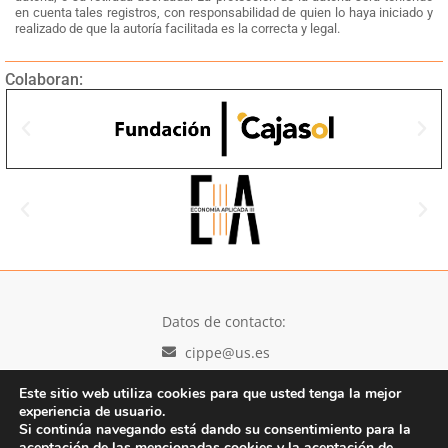
en cuenta tales registros, con responsabilidad de quien lo haya iniciado y
realizado de que la autoría facilitada es la correcta y legal.
Colaboran:
Datos de contacto:
cippe@us.es
Política de privacidad
Aviso legal
Política de cookies
Este sitio web utiliza cookies para que usted tenga la mejor
experiencia de usuario.
Copyright 2026 © Todos los derechos reservados
Si continúa navegando está dando su consentimiento para la
Diseño y desarrollo h-tecnología
aceptación de las mencionadas cookies y la aceptación de