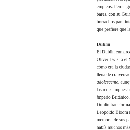
empleos. Pero sig
bares, con su Gui
borrachos para in
que prefiere que l
Dublín
El Dublín enmarca
Oliver Twist o el 
cómo era la ciuda
llena de conversac
adolescente
, aunq
las redes impuestas
i
mperio Británico
Dublín transforma
Leopoldo Bloom no
memoria de sus pad
había muchos más 