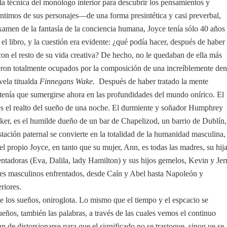
la técnica del monólogo interior para descubrir los pensamientos y
íntimos de sus personajes—de una forma presintética y casi preverbal,
 examen de la fantasía de la conciencia humana, Joyce tenía sólo 40 años
el libro, y la cuestión era evidente: ¿qué podía hacer, después de haber
 con el resto de su vida creativa? De hecho, no le quedaban de ella más
eron totalmente ocupados por la composición de una increíblemente den
vela titualda
Finnegans Wake
. Después de haber tratado la mente
 tenía que sumergirse ahora en las profundidades del mundo onírico. El
s el realto del sueño de una noche. El durmiente y soñador Humphrey
r, es el humilde dueño de un bar de Chapelizod, un barrio de Dublín,
tación paternal se convierte en la totalidad de la humanidad masculina,
l propio Joyce, en tanto que su mujer, Ann, es todas las madres, su hij
tentadoras (Eva, Dalila, lady Hamilton) y sus hijos gemelos, Kevin y Jer
ales masculinos enfrentados, desde Caín y Abel hasta Napoleón y
riores.
de los sueños, oniroglota. Lo mismo que el tiempo y el espcacio se
ueños, también las palabras, a través de las cuales vemos el continuo
n de distorsionarse para que el significado no se trastoque, sinoq ue se