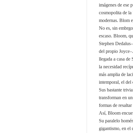
imágenes de ese pu
cosmopolita de la 
modernas. Blom e
No es, sin embrgo,
escaso. Bloom, que
Stephen Dedalus—
del propio Joyce–.
llegada a casa de
la necesidad recíp
más amplia de laci
intemporal, el del
Sus bastante triv
transforman en un
formas de resaltar 
Así, Bloom encuen
Su paralelo homéri
gigantismo, en el 