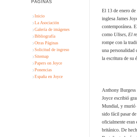
PÁGINAS
El 13 de enero de 
Inicio
inglesa James Joyc
La Asociación
contemporánea. En
Galería de imágenes
como
Ulises
,
El r
Bibliografía
rompe con la tradi
Otras Páginas
Solicitud de ingreso
una personalidad 
Sitemap
la escritura de su 
Papers on Joyce
Ponencias
España en Joyce
Anthony Burgess
Joyce escribió gra
Mundial, y murió 
sido fácil pasar d
oficialmente eran 
británico. De hech