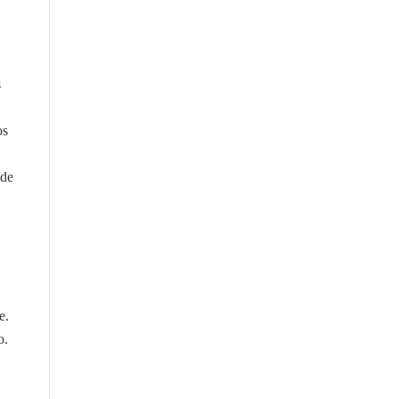
s
os
 de
e.
o.