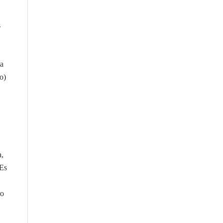
s
la
o)
a,
 Es
ro