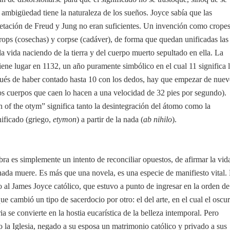
ambigüedad tiene la naturaleza de los sueños. Joyce sabía que las
pretación de Freud y Jung no eran suficientes. Un invención como crope
rops (cosechas) y corpse (cadáver), de forma que quedan unificadas las
la vida naciendo de la tierra y del cuerpo muerto sepultado en ella. La
iene lugar en 1132, un año puramente simbólico en el cual 11 significa 
pués de haber contado hasta 10 con los dedos, hay que empezar de nuev
los cuerpos que caen lo hacen a una velocidad de 32 pies por segundo).
n of the otym” significa tanto la desintegración del átomo como la
nificado (griego,
etymon
) a partir de la nada (
ab nihilo
).
obra es simplemente un intento de reconciliar opuestos, de afirmar la vid
 nada muere. Es más que una novela, es una especie de manifiesto vital.
o al James Joyce católico, que estuvo a punto de ingresar en la orden de
que cambió un tipo de sacerdocio por otro: el del arte, en el cual el oscu
ia se convierte en la hostia eucarística de la belleza intemporal. Pero
 la Iglesia, negado a su esposa un matrimonio católico y privado a sus