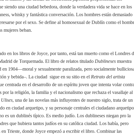
ue siendo una ciudad bebedora, donde la verdadera vida se hace en los
nness, whisky y fantástica conversación. Los hombres están demasiado
teresarse por el sexo. Se define al homosexual de Dublín como el homb
as mujeres beban.
do en los libros de Joyce, por tanto, está tan muerto como el Londres 
Madrid de Torquemada. El libro de relatos titulado
Dublineses
muestra
d en 1904—moral y sexualmente paralizada, pero socialmente bullicios
ión y bebida–. La ciudad sigue en su sitio en el
Retrato del artista
ue centrada en el desarrollo de un espíritu joven que intenta volar contr
 por la religión, la familia y el nacionalismo que rechaza el vasallaje al
.
Ulises
, una de las novelas más influyentes de nuestro siglo, trata de un
do en ciudad arquetipo, y su personaje centrales el ciudadano arquetip
 es un dublinés típico. Es medio judío. Los dublineses niegan pro la
res que hubiera tantos judíos en su católica ciudad. Los había, pero
en Trieste, donde Joyce empezó a escribir el libro. Combinar las