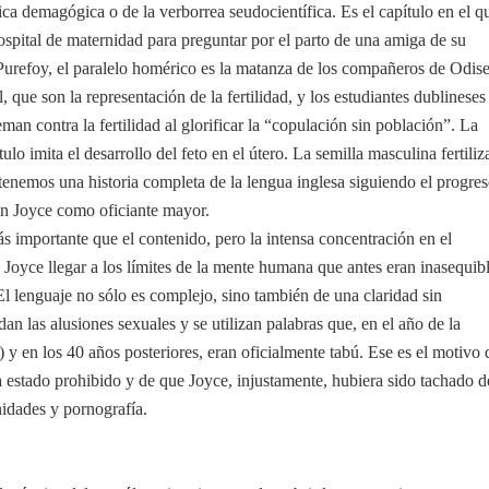
ica demagógica o de la verborrea seudocientífica. Es el capítulo en el q
spital de maternidad para preguntar por el parto de una amiga de su
 Purefoy, el paralelo homérico es la matanza de los compañeros de Odis
l, que son la representación de la fertilidad, y los estudiantes dublineses
man contra la fertilidad al glorificar la “copulación sin población”. La
tulo imita el desarrollo del feto en el útero. La semilla masculina fertiliz
 tenemos una historia completa de la lengua inglesa siguiendo el progre
con Joyce como oficiante mayor.
más importante que el contenido, pero la intensa concentración en el
 Joyce llegar a los límites de la mente humana que antes eran inasequib
 El lenguaje no sólo es complejo, sino también de una claridad sin
an las alusiones sexuales y se utilizan palabras que, en el año de la
 y en los 40 años posteriores, eran oficialmente tabú. Ese es el motivo 
 estado prohibido y de que Joyce, injustamente, hubiera sido tachado d
nidades y pornografía.