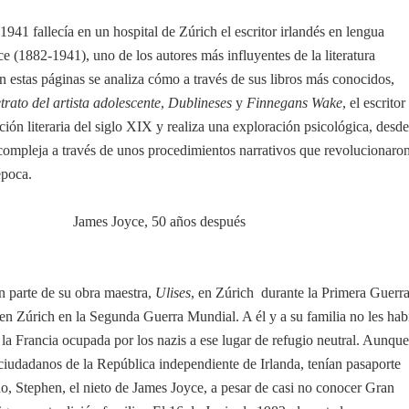
1941 fallecía en un hospital de Zúrich el escritor irlandés en lengua
e (1882-1941), uno de los autores más influyentes de la literatura
 estas páginas se analiza cómo a través de sus libros más conocidos,
etrato del artista adolescente
,
Dublineses
y
Finnegans Wake
, el escritor
ción literaria del siglo XIX y realiza una exploración psicológica, desde
compleja a través de unos procedimientos narrativos que revolucionaro
época.
James Joyce, 50 años después
n parte de su obra maestra,
Ulises
, en Zúrich durante la Primera Guerr
en Zúrich en la Segunda Guerra Mundial. A él y a su familia no les hab
e la Francia ocupada por los nazis a ese lugar de refugio neutral. Aunque
ciudadanos de la República independiente de Irlanda, tenían pasaporte
o, Stephen, el nieto de James Joyce, a pesar de casi no conocer Gran