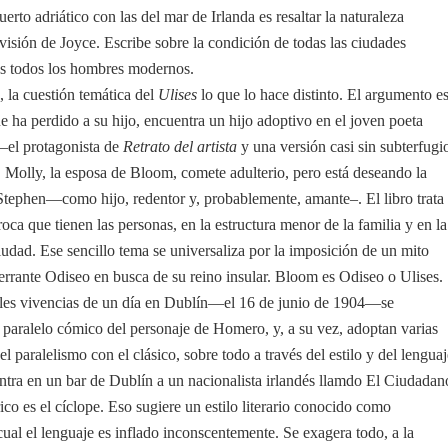
erto adriático con las del mar de Irlanda es resaltar la naturaleza
visión de Joyce. Escribe sobre la condición de todas las ciudades
s todos los hombres modernos.
 la cuestión temática del
Ulises
lo que lo hace distinto. El argumento e
 ha perdido a su hijo, encuentra un hijo adoptivo en el joven poeta
el protagonista de
Retrato del artista
y una versión casi sin subterfugi
 Molly, la esposa de Bloom, comete adulterio, pero está deseando la
 Stephen—como hijo, redentor y, probablemente, amante–. El libro trata
roca que tienen las personas, en la estructura menor de la familia y en la
udad. Ese sencillo tema se universaliza por la imposición de un mito
 errante Odiseo en busca de su reino insular. Bloom es Odiseo o Ulises.
iales vivencias de un día en Dublín—el 16 de junio de 1904—se
 paralelo cómico del personaje de Homero, y, a su vez, adoptan varias
el paralelismo con el clásico, sobre todo a través del estilo y del lenguaj
tra en un bar de Dublín a un nacionalista irlandés llamdo El Ciudadan
co es el cíclope. Eso sugiere un estilo literario conocido como
cual el lenguaje es inflado inconscentemente. Se exagera todo, a la