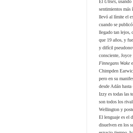
El
Ulises
, usando 
sentimientos más 
llevó al límite el
cuando se publicó 
llegado tan lejos,
que 19 años, y fu
y difícil pseudono
consciente, Joyce
Finnegans Wake
e
Chimpden Earwicke
pero en su manifes
desde Adán hasta e
Izzy es todas las 
son todos los riv
Wellington y poste
El lenguaje es el 
disuelven en los s
espacio-tiempo, ha