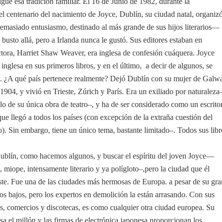
igue esa tradición familiar. El 16 de Junio de 1982, durante la
 centenario del nacimiento de Joyce, Dublín, su ciudad natal, organiz
 demasiado entusiasmo, destinado al más grande de sus hijos literarios—
 busto allá, pero a Irlanda nunca le gustó. Sus editores estaban en
ctora, Harriet Shaw Weaver, era inglesa de confesión cuáquera. Joyce
 inglesa en sus primeros libros, y en el último, a decir de algunos, se
la. ¿A qué país pertenece realmente? Dejó Dublín con su mujer de Galw
904, y vivió en Trieste, Zúrich y París. Era un exiliado por naturaleza
tulo de su única obra de teatro–, y ha de ser considerado como un escrito
que llegó a todos los países (con excepción de la extraña cuestión del
o). Sin embargo, tiene un único tema, bastante limitado–. Todos sus libr
Dublín, como hacemos algunos, y buscar el espíritu del joven Joyce—
miope, intensamente literario y ya polígloto–,pero la ciudad que él
ste. Fue una de las ciudades más hermosas de Europa. a pesar de su gra
os bajos, pero los expertos en demolición la están arrasando. Con sus
s, comercios y discotecas, es como cualquier otra ciudad europea. Su
a el millón y las firmas de electrónica japonesa proporcionan los