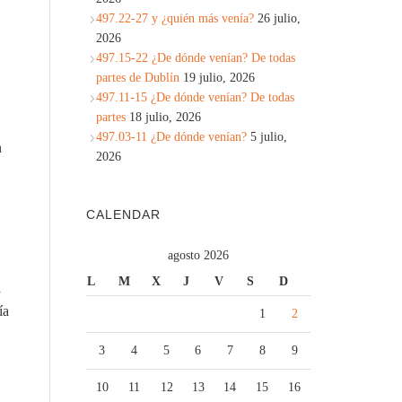
497.22-27 y ¿quién más venía?
26 julio,
2026
497.15-22 ¿De dónde venían? De todas
partes de Dublín
19 julio, 2026
497.11-15 ¿De dónde venían? De todas
partes
18 julio, 2026
497.03-11 ¿De dónde venían?
5 julio,
n
2026
CALENDAR
agosto 2026
L
M
X
J
V
S
D
a
ía
1
2
3
4
5
6
7
8
9
10
11
12
13
14
15
16