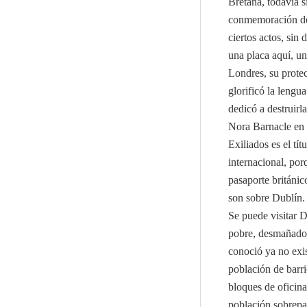
Bretaña, todavía s
conmemoración del
ciertos actos, sin
una placa aquí, un
Londres, su prote
glorificó la lengua
dedicó a destruir
Nora Barnacle en 1
Exiliados es el tí
internacional, por
pasaporte británic
son sobre Dublín.
Se puede visitar 
pobre, desmañado, 
conoció ya no exi
población de barri
bloques de oficina
población sobrepas