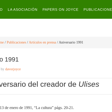
IO
LA ASOCIACIÓN
PAPERS ON JOYCE
PUBLICACION
me
/
Publicaciones
/
Artículos en prensa
/
Aniversario 1991
io 1991
by
davorjoyce
versario del creador de
Ulises
13 de enero de 1991, “La cultura” págs. 20-21.