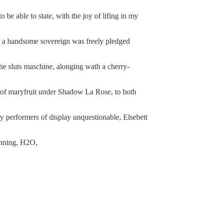
to be able to state, with the joy of lifing in my
at a handsome sovereign was freely pledged
 the sluts maschine, alonging wath a cherry-
of maryfruit under Shadow La Rose, to both
dy performers of display unquestionable, Elsebett
nning, H2O,