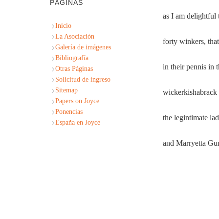
PÁGINAS
as I am delightful 
Inicio
La Asociación
forty winkers, th
Galería de imágenes
Bibliografía
in their pennis in
Otras Páginas
Solicitud de ingreso
Sitemap
wickerkishabrack 
Papers on Joyce
Ponencias
the legintimate la
España en Joyce
and Marryetta Gu