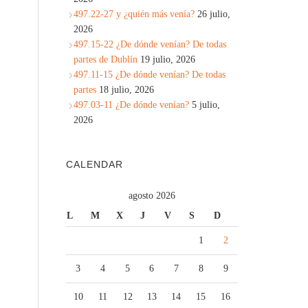
497.22-27 y ¿quién más venía?
26 julio,
2026
497.15-22 ¿De dónde venían? De todas
partes de Dublín
19 julio, 2026
497.11-15 ¿De dónde venían? De todas
partes
18 julio, 2026
497.03-11 ¿De dónde venían?
5 julio,
2026
CALENDAR
agosto 2026
L
M
X
J
V
S
D
1
2
3
4
5
6
7
8
9
10
11
12
13
14
15
16