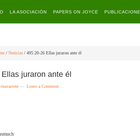
IO
LA ASOCIACIÓN
PAPERS ON JOYCE
PUBLICACION
me
/
Noticias
/
495.20-26 Ellas juraron ante él
Ellas juraron ante él
y
rnavarrete
Leave a Comment
nasmuch