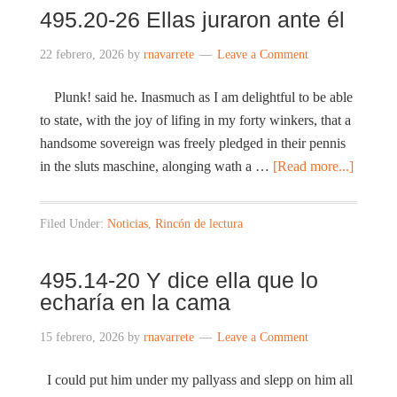
495.20-26 Ellas juraron ante él
22 febrero, 2026
by
rnavarrete
Leave a Comment
Plunk! said he. Inasmuch as I am delightful to be able
to state, with the joy of lifing in my forty winkers, that a
handsome sovereign was freely pledged in their pennis
in the sluts maschine, alonging wath a …
[Read more...]
Filed Under:
Noticias
,
Rincón de lectura
495.14-20 Y dice ella que lo
echaría en la cama
15 febrero, 2026
by
rnavarrete
Leave a Comment
I could put him under my pallyass and slepp on him all