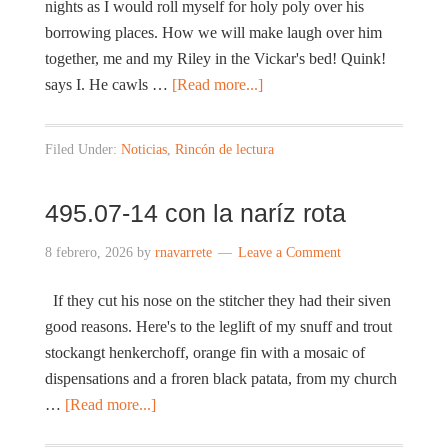
nights as I would roll myself for holy poly over his
borrowing places. How we will make laugh over him
together, me and my Riley in the Vickar's bed! Quink!
says I. He cawls …
[Read more...]
Filed Under:
Noticias
,
Rincón de lectura
495.07-14 con la naríz rota
8 febrero, 2026
by
rnavarrete
Leave a Comment
If they cut his nose on the stitcher they had their siven
good reasons. Here's to the leglift of my snuff and trout
stockangt henkerchoff, orange fin with a mosaic of
dispensations and a froren black patata, from my church
…
[Read more...]