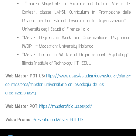
“Laurea Magistrale in Psicologia del Ciclo di Vita e dei
Contesti, classe LM-51, Curriculum in Promozione delle
Risorse nei Contesti del Lavoro e delle Organizzazioni” –
Universitá degli Estudi di Firenze (Italia)
“Master Degrees in Work and Organizational Psychology
(WOP)” – Maastricht University (Holanda)
“Master Degree in Work and Organizational Psychology”-
Illinois Institute of Technology (IIT) (EEUU)
Web Máster POT US:
https://www.us.es/estudiar/que-estudiar/oferta-
de-masteres/master-universitario-en-psicologia-de-las-
organizaciones-y
Web Máster POT:
https://masteroficial.us.es/pot/
Vídeo Promo:
Presentación Máster POT US